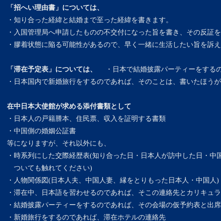
「招へい理由書」については、
・知り合った経緯と結婚まで至った経緯を書きます。
・入国管理局へ申請したものの不交付になった旨を書き、その反証を
・膠着状態に陥る可能性があるので、早く一緒に生活したい旨を訴え
「滞在予定表」については、
・日本で結婚披露パーティーをするの
・日本国内で新婚旅行をするのであれば、そのことは、書いたほうが
在中日本大使館が求める添付書類として
・日本人の戸籍謄本、住民票、収入を証明する書類
・中国側の婚姻公証書
等になりますが、それ以外にも、
・時系列にした交際経歴表(知り合った日・日本人が訪中した日・中
ついても触れてください)
・人物関係図(日本人夫、中国人妻、縁をとりもった日本人・中国人)
・滞在中、日本語を習わせるのであれば、そこの連絡先とカリキュラ
・結婚披露パーティーをするのであれば、その会場の仮予約表と出席
・新婚旅行をするのであれば、滞在ホテルの連絡先