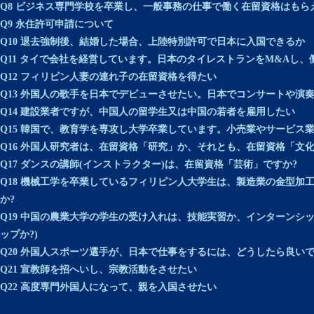
Q8 ビジネス専門学校を卒業し、一般事務の仕事で働く在留資格はもら
Q9 永住許可申請について
Q10 退去強制後、結婚した場合、上陸特別許可で日本に入国できるか
Q11 タイで会社を経営しています。日本のタイレストランをM&Aし
Q12 フィリピン人妻の連れ子の在留資格を得たい
Q13 外国人の歌手を日本でデビューさせたい。日本でコンサートや演
Q14 建設業者ですが、中国人の留学生又は中国の若者を雇用したい
Q15 韓国で、教育学を専攻し大学卒業しています。小売業やサービス
Q16 外国人研究者は、在留資格「研究」か、それとも、在留資格「文化
Q17 ダンスの講師(インストラクター)は、在留資格「芸術」ですか?
Q18 機械工学を卒業しているフィリピン人大学生は、製造業の金型加
か?
Q19 中国の農業大学の学生の受け入れは、技能実習か、インターンシ
ップか?)
Q20 外国人スポーツ選手が、日本で仕事をするには、どうしたら良いで
Q21 宣教師を招へいし、宗教活動をさせたい
Q22 高度専門外国人になって、親を入国させたい