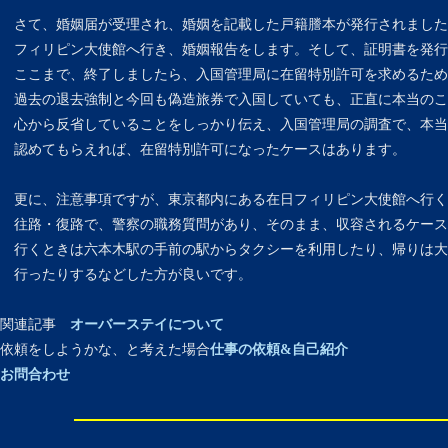
さて、婚姻届が受理され、婚姻を記載した戸籍謄本が発行されました
フィリピン大使館へ行き、婚姻報告をします。そして、証明書を発行
ここまで、終了しましたら、入国管理局に在留特別許可を求めるため
過去の退去強制と今回も偽造旅券で入国していても、正直に本当のこ
心から反省していることをしっかり伝え、入国管理局の調査で、本当
認めてもらえれば、在留特別許可になったケースはあります。
更に、注意事項ですが、東京都内にある在日フィリピン大使館へ行く
往路・復路で、警察の職務質問があり、そのまま、収容されるケース
行くときは六本木駅の手前の駅からタクシーを利用したり、帰りは大
行ったりするなどした方が良いです。
関連記事
オーバーステイについて
依頼をしようかな、と考えた場合
仕事の依頼&自己紹介
お問合わせ