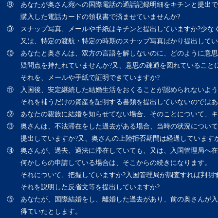
⑧ あなたが奥さん宛への国際電話の通話記録明細をキチンと提出で
購入した電話カードの領収書で済ませていませんか?
⑨ スナップ写真、メールや手紙はキチンと提出していますか?少なく
又は、特定の渡航・特定の時期のスナップ写真ばかり提出してい
⑩ あなたと奥さんは、双方の言語を解しないのに、どのように意思
疑問点を持たれていませんか?又、意思の疎通を図れていることに
それを、メールや手紙で証明できていますか?
⑪ 入国後、安定継続した結婚生活をおくることが認められないよう
それを補うだけの資産を証明する書類を提出していないのではあ
⑫ あなたの親族に結婚を知らせてない場合、そのことについて、キ
⑬ 奥さんは、不法滞在をした過去がある場合、当時の状況について
提出していますか?又、奥さんの上陸拒否期間は経過していますか
⑭ 奥さんが、過去、適法に滞在していても、又は、入国管理局へ在
何かしらの申請している場合は、そこからの続きになります。
それについて、把握していますか?入国管理局が調査すれば判明す
それを説明した反省文等を提出していますか?
⑮ あなたが、国際結婚をし、離婚した過去があり、前の奥さんが入
得ていたとします。