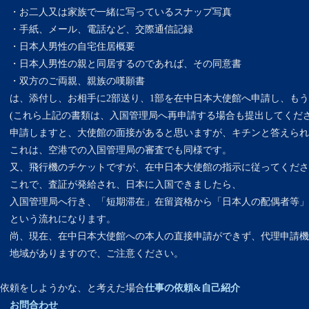
・お二人又は家族で一緒に写っているスナップ写真
・手紙、メール、電話など、交際通信記録
・日本人男性の自宅住居概要
・日本人男性の親と同居するのであれば、その同意書
・双方のご両親、親族の嘆願書
は、添付し、お相手に2部送り、1部を在中日本大使館へ申請し、もう
(これら上記の書類は、入国管理局へ再申請する場合も提出してくださ
申請しますと、大使館の面接があると思いますが、キチンと答えられ
これは、空港での入国管理局の審査でも同様です。
又、飛行機のチケットですが、在中日本大使館の指示に従ってくださ
これで、査証が発給され、日本に入国できましたら、
入国管理局へ行き、「短期滞在」在留資格から「日本人の配偶者等」
という流れになります。
尚、現在、在中日本大使館への本人の直接申請ができず、代理申請機
地域がありますので、ご注意ください。
依頼をしようかな、と考えた場合
仕事の依頼&自己紹介
お問合わせ