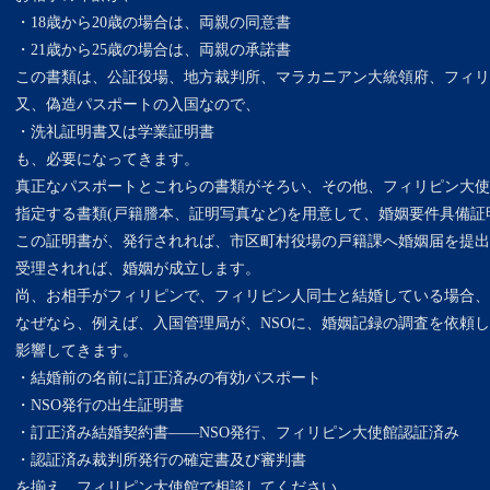
・18歳から20歳の場合は、両親の同意書
・21歳から25歳の場合は、両親の承諾書
この書類は、公証役場、地方裁判所、マラカニアン大統領府、フィリ
又、偽造パスポートの入国なので、
・洗礼証明書又は学業証明書
も、必要になってきます。
真正なパスポートとこれらの書類がそろい、その他、フィリピン大使
指定する書類(戸籍謄本、証明写真など)を用意して、婚姻要件具備証
この証明書が、発行されれば、市区町村役場の戸籍課へ婚姻届を提出
受理されれば、婚姻が成立します。
尚、お相手がフィリピンで、フィリピン人同士と結婚している場合、
なぜなら、例えば、入国管理局が、NSOに、婚姻記録の調査を依頼し
影響してきます。
・結婚前の名前に訂正済みの有効パスポート
・NSO発行の出生証明書
・訂正済み結婚契約書——NSO発行、フィリピン大使館認証済み
・認証済み裁判所発行の確定書及び審判書
を揃え、フィリピン大使館で相談してください。