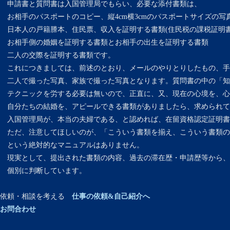
申請書と質問書は入国管理局でもらい、必要な添付書類は、
お相手のパスポートのコピー、縦4cm横3cmのパスポートサイズの写
日本人の戸籍謄本、住民票、収入を証明する書類(住民税の課税証明書
お相手側の婚姻を証明する書類とお相手の出生を証明する書類
二人の交際を証明する書類です。
これにつきましては、前述のとおり、メールのやりとりしたもの、手
二人で撮った写真、家族で撮った写真となります。質問書の中の「知
テクニックを労する必要は無いので、正直に、又、現在の心境を、心
自分たちの結婚を、アピールできる書類がありましたら、求められて
入国管理局が、本当の夫婦である、と認めれば、在留資格認定証明書
ただ、注意してほしいのが、「こういう書類を揃え、こういう書類の
という絶対的なマニュアルはありません。
現実として、提出された書類の内容、過去の滞在歴・申請歴等から、
個別に判断しています。
依頼・相談を考える
仕事の依頼&自己紹介へ
お問合わせ