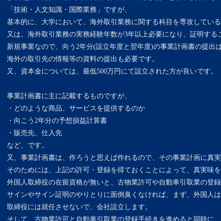
「技術・人文知識・国際業務」ですが、
基本的に、大学において、海外取引業務に関する科目を専攻している
又は、海外取引業務の実務経験年数が3年以上必要になり、証明する
新規事業なので、向う2年分(設立年度と翌年度)の事業計画書の提出
海外の取引先の情報等の資料の提出も必要です。
又、資本金については、最低500万円にて設立された方が良いです。
事業計画書に主に記載するものですが、
・どのような商品、サービスを提供するのか
・向こう2年分の予想損益計算書
・販売先、仕入先
など、です。
又、事業計画書は、作ろうと思えば作れるので、その事業計画に真実
そのためには、上記の許可・登録を得ておくことによって、真実味を
外国人取締役の在留資格が無いと、古物業許可や自動車引取業の登録
サインやサイン証明のやりとりに面倒臭くなければ、まず、外国人は
取締役には就任させないで、会社設立します。
そして、古物業許可と自動車引取業の登録手続きを進めると同時に、