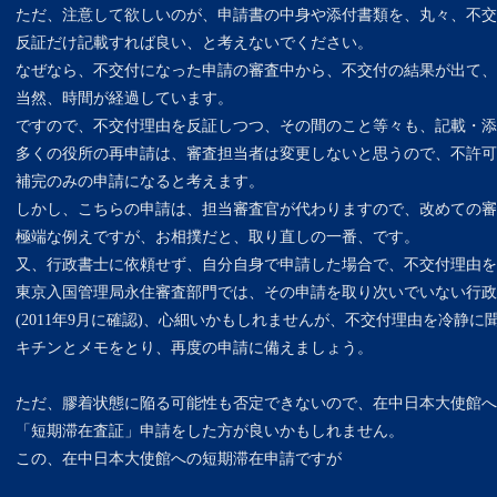
ただ、注意して欲しいのが、申請書の中身や添付書類を、丸々、不交
反証だけ記載すれば良い、と考えないでください。
なぜなら、不交付になった申請の審査中から、不交付の結果が出て、
当然、時間が経過しています。
ですので、不交付理由を反証しつつ、その間のこと等々も、記載・添
多くの役所の再申請は、審査担当者は変更しないと思うので、不許可
補完のみの申請になると考えます。
しかし、こちらの申請は、担当審査官が代わりますので、改めての審
極端な例えですが、お相撲だと、取り直しの一番、です。
又、行政書士に依頼せず、自分自身で申請した場合で、不交付理由を
東京入国管理局永住審査部門では、その申請を取り次いでいない行政
(2011年9月に確認)、心細いかもしれませんが、不交付理由を冷静に
キチンとメモをとり、再度の申請に備えましょう。
ただ、膠着状態に陥る可能性も否定できないので、在中日本大使館へ
「短期滞在査証」申請をした方が良いかもしれません。
この、在中日本大使館への短期滞在申請ですが