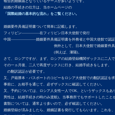
報告的婚姻届となっているケースが多いようです。
結婚の手続きの仕方は、当ホームページの
「国際結婚の基本的な流れ」
をご覧ください。
婚姻要件具備証明書ついて簡単に記載します。
フィリピン—————在フィリピン日本大使館で発行
中国———————婚姻要件具備証明書を外務省と中国大使館で認証
例外として、日本大使館で婚姻要件具備証明書を
(例えば、瀋陽)。
さて、ロシアですが、まず、ロシアの結婚登録機関ザックスに二人で
その一ヵ月後、二人で再度ザックスに行き、結婚手続きをします。
の翻訳認証が必要です。
又、戸籍謄本・パスポートのコピーをロシア大使館での翻訳認証を求
事前に、お相手を通じて、必ずザックスに確認してください。
又、予約については、ロシア人女性一人でOK、というザックスもあり
男性は、結婚手続きの時のみ渡航)。当事務所でもサポートしたこと
書類については、通常より多いので、必ず確認してください。
婚姻登録が済みましたら、婚姻証書を発行してもらいます。これを、