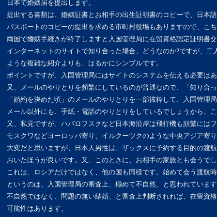
日本で婚姻届を提出します。
提出する書類は、婚姻証書とお相手の出生証明書のコピーで、日本語
パスポートのコピーの提出を求める市町村役場もありますので、こち
両国で婚姻手続きが終了しますと入国管理局に在留資格認定証明書交
インターネットのサイトで知り合った場合、どうなのか?ですが、二
ような複雑な紹介よりも、はるかにシンプルです。
ポイントですが、入国管理局にはサイトのシステムを伝える必要はあ
又、メールのやりとりを頻繁にしているのが普通なので、「知り合っ
「婚約を決めた頃」のメールのやりとりを一部抜粋して、入国管理局
メール以外にも、手紙・電話のやりとりをしているでしょうから、こ
又、私見ですが、ハバロフスクなど日本海沿岸は飛行機も頻繁にはフ
モスクワなどヨーロッパ寄り、イルクーツクのような中央アジア寄り
大変だと思いますが、日本人男性は、ザックスに予約する目的の渡航
おいたほうが良いです。又、このときに、お相手の家族とも会うでし
これは、ロシアだけではなく、他の国も同様です。始めて会う渡航時
というのは、入国管理局の審査上、極めて不自然、と思われています
不自然ではなく、問題の無い結婚、と審査上判断されれば、在留資格
可能性はあります。