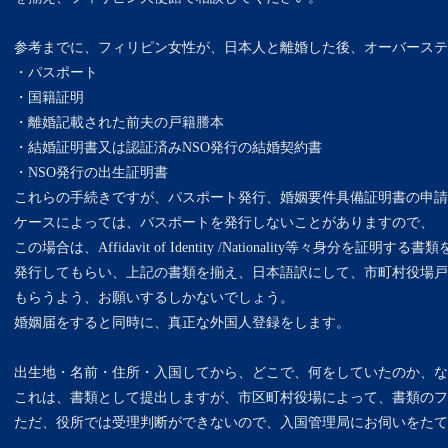
参考までに、フィリピン女性が、日本人と離婚した後、オーバーステ
・パスポート
・国籍証明
・離婚記載された前夫の戸籍謄本
・結婚証明書又は認証済みNSO発行の結婚契約書
・NSO発行の出生証明書
これらの手続きですが、パスポート発行、婚姻要件具備証明書の申請
ケースによっては、バスポートを発行しないことがありますので、
この場合は、Affidavit of Identity /Nationality等々身分を証
発行してもらい、上記の書類を揃え、日本語訳にして、市町村役場戸
もらうよう、お願いするしかないでしょう。
婚姻届をすると同時に、真正な外国人登録をします。
出生地・名前・住所・入国してから、どこで、何をしていたのか、な
これは、書類として提出しますが、市区町村役場によって、書類のフ
ただ、役所では受理判断ができないので、入国管理局にお伺いをたて