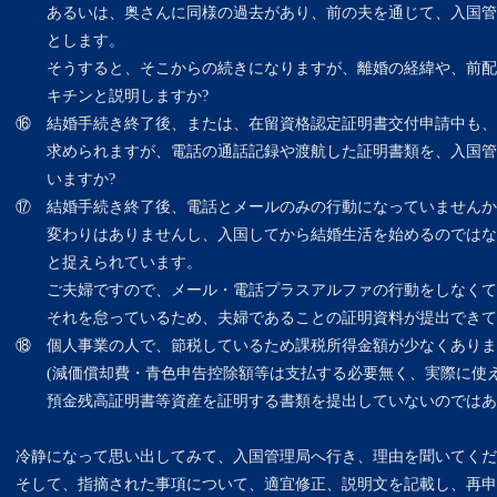
あるいは、奥さんに同様の過去があり、前の夫を通じて、入国管
とします。
そうすると、そこからの続きになりますが、離婚の経緯や、前配
キチンと説明しますか?
⑯ 結婚手続き終了後、または、在留資格認定証明書交付申請中も、
求められますが、電話の通話記録や渡航した証明書類を、入国管
いますか?
⑰ 結婚手続き終了後、電話とメールのみの行動になっていませんか
変わりはありませんし、入国してから結婚生活を始めるのではな
と捉えられています。
ご夫婦ですので、メール・電話プラスアルファの行動をしなくて
それを怠っているため、夫婦であることの証明資料が提出できてい
⑱ 個人事業の人で、節税しているため課税所得金額が少なくありま
(減価償却費・青色申告控除額等は支払する必要無く、実際に使え
預金残高証明書等資産を証明する書類を提出していないのではあ
冷静になって思い出してみて、入国管理局へ行き、理由を聞いてくだ
そして、指摘された事項について、適宜修正、説明文を記載し、再申