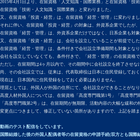
2015年4月1日より、在留資格「人文知識・国際業務」と在留資格「技
在留資格「技術・人文知識・国際業務」と変わりました。
又、在留資格「投資・経営」は、在留資格「経営・管理」に変わりまし
それに伴い、在留資格「投資・経営」の対象は、外資系企業でしたが、
在留資格「経営・管理」は、外資系企業だけではなく、日系企業も対象
又、在留資格「投資・経営」は、会社を設立していることが前提でした
在留資格「経営・管理」は、条件付きで会社設立準備期間も対象となり
会社を設立していなくても、条件付きで、「経営・管理」の在留資格で
ただし、在留期間は4ヶ月以内で、その期間中に会社設立を終了させな
尚、その会社設立では、従来は、代表取締役は日本に住民登録しておく
現在は、日本国内に住民登録をしておく必要はありません。
理屈としては、外国人が外国の住所にて、会社設立ができることがなり
高度人材外国人については、在留資格「高度専門職第1号」「高度専門
「高度専門職第2号」は、在留期間が無期限、活動内容の大幅な緩和の
変更点につきまして、修正していない箇所がありますので、上記を踏ま
動画のテスト配信をしています。
国際結婚した後の外国人配偶者等の在留資格の申請手続(双方とも国際結