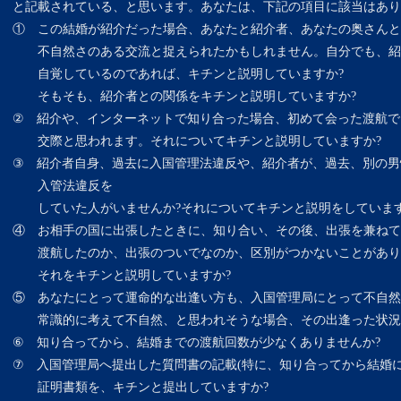
と記載されている、と思います。あなたは、下記の項目に該当はあり
① この結婚が紹介だった場合、あなたと紹介者、あなたの奥さんと
不自然さのある交流と捉えられたかもしれません。自分でも、紹介
自覚しているのであれば、キチンと説明していますか?
そもそも、紹介者との関係をキチンと説明していますか?
② 紹介や、インターネットで知り合った場合、初めて会った渡航で
交際と思われます。それについてキチンと説明していますか?
③ 紹介者自身、過去に入国管理法違反や、紹介者が、過去、別の男
入管法違反を
していた人がいませんか?それについてキチンと説明をしています
④ お相手の国に出張したときに、知り合い、その後、出張を兼ねて
渡航したのか、出張のついでなのか、区別がつかないことがあり
それをキチンと説明していますか?
⑤ あなたにとって運命的な出逢い方も、入国管理局にとって不自然
常識的に考えて不自然、と思われそうな場合、その出逢った状況を
⑥ 知り合ってから、結婚までの渡航回数が少なくありませんか?
⑦ 入国管理局へ提出した質問書の記載(特に、知り合ってから結婚に
証明書類を、キチンと提出していますか?