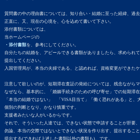
質問書の中の理由書については、知り合い・結婚に至った経緯、過去
正直に、又、現在の心境を、心を込めて書いて下さい。
添付書類については、
当ホームページの
・添付書類
を、参考にしてください。
自分たちの結婚を、アピールできる書類がありましたら、求められて
提出してください。
入国管理局が、本当の夫婦である、と認めれば、資格変更ができたケ
注意して欲しいのが、短期滞在査証の発給については、残念ながらマ
なぜなら、基本的に、「婚姻手続きのための呼び寄せ」での短期滞在V
「本当の結婚ではない」 「VISA目当て」「働く恐れがある」と、
個別の判断となり、かなり慎重です。
支援者みたいな人がいるからです。
それで、そういった人達では、できない状態で申請することが肝要、
勿論、本当の交際ではないとできない状況を作り出す、提出すること
提出する(できれば上述した書類以外の書類も)、です。