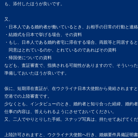
も、添付したほうが良いです。
又、
・日本人である婚約者が働いているとき、お相手の日常の行動と連絡
・結婚式を日本で挙げる場合、その資料
・もし、日本人である婚約者宅に滞在する場合、両親等と同居すると
同意はとれているのか、とれているのであればその資料
・帰国便についての資料
なども、査証審査で、指摘される可能性がありますので、そういった
準備しておいたほうが良いです。
仮に、短期滞在査証が、在ウクライナ日本大使館から発給されますと
空港での上陸審査です。
少なくとも、インタビューのとき、婚約者と知り合った経緯、婚約者
仕事の内容は、答えられるようにさせておいてください。
又、二人でやりとりした手紙、スナップ写真は、持たせてあげてくだ
上陸許可されますと、ウクライナ大使館へ行き、婚姻要件具備証明書