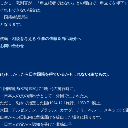
しかし、裁判官が、「申立権者ではない」との理由で、申立てを却下す
それもできない場合は、
・国籍確認訴訟
となります。
依頼・相談を考える
仕事の依頼＆自己紹介へ
お問い合わせ
(4)もしかしたら日本国籍を得ているかもしれない(主なもの)。
1 旧国籍法(S25[1950].7.1廃止)の施行時に、
・日本人の父の嫡出子として、外国で生まれた人
ただし、勅令で指定した国(1924.12.1施行。1950.7.1廃止。
米国、アルゼンチン、ブラジル、カナダ、チリ、ペルー、メキシコ)で
出生から14日以内に留保届けを提出した場合に限ります。
・日本人の父から認知を受けた非嫡出子