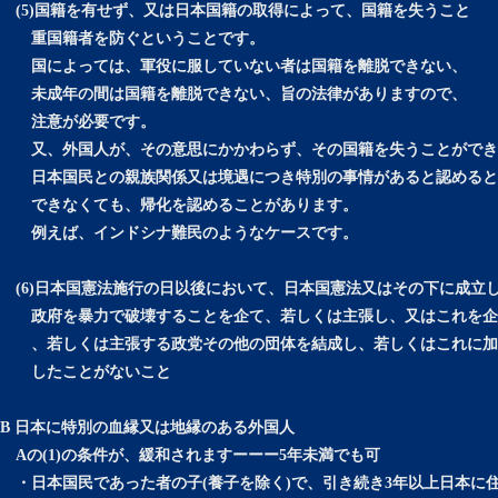
(5)国籍を有せず、又は日本国籍の取得によって、国籍を失うこと
重国籍者を防ぐということです。
国によっては、軍役に服していない者は国籍を離脱できない、
未成年の間は国籍を離脱できない、旨の法律がありますので、
注意が必要です。
又、外国人が、その意思にかかわらず、その国籍を失うことができ
日本国民との親族関係又は境遇につき特別の事情があると認めると
できなくても、帰化を認めることがあります。
例えば、インドシナ難民のようなケースです。
(6)日本国憲法施行の日以後において、日本国憲法又はその下に成立
政府を暴力で破壊することを企て、若しくは主張し、又はこれを企
、若しくは主張する政党その他の団体を結成し、若しくはこれに加
したことがないこと
B 日本に特別の血縁又は地縁のある外国人
Aの(1)の条件が、緩和されますーーー5年未満でも可
・日本国民であった者の子(養子を除く)で、引き続き3年以上日本に