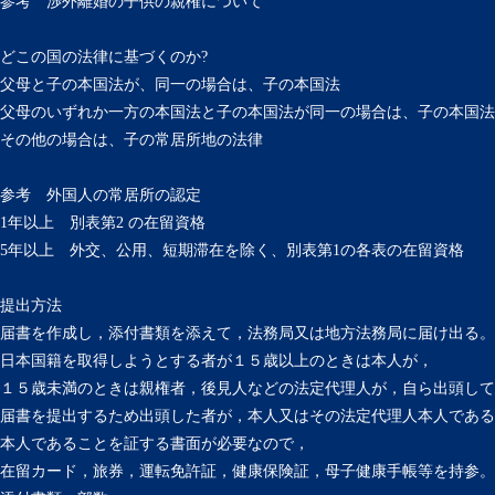
参考 渉外離婚の子供の親権について
どこの国の法律に基づくのか?
父母と子の本国法が、同一の場合は、子の本国法
父母のいずれか一方の本国法と子の本国法が同一の場合は、子の本国法
その他の場合は、子の常居所地の法律
参考 外国人の常居所の認定
1年以上 別表第2 の在留資格
5年以上 外交、公用、短期滞在を除く、別表第1の各表の在留資格
提出方法
届書を作成し，添付書類を添えて，法務局又は地方法務局に届け出る。
日本国籍を取得しようとする者が１５歳以上のときは本人が，
１５歳未満のときは親権者，後見人などの法定代理人が，自ら出頭して
届書を提出するため出頭した者が，本人又はその法定代理人本人である
本人であることを証する書面が必要なので，
在留カード，旅券，運転免許証，健康保険証，母子健康手帳等を持参。