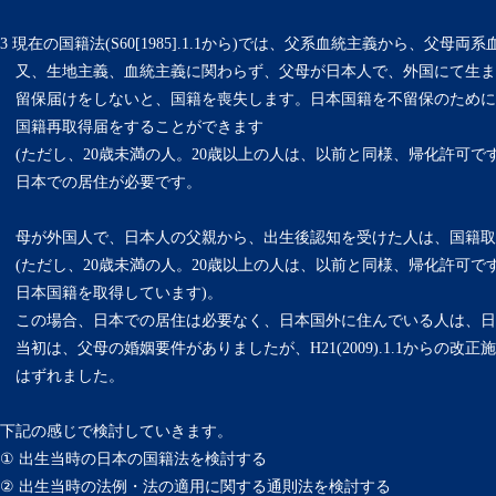
3 現在の国籍法(S60[1985].1.1から)では、父系血統主義から、父母
又、生地主義、血統主義に関わらず、父母が日本人で、外国にて生ま
留保届けをしないと、国籍を喪失します。日本国籍を不留保のために
国籍再取得届をすることができます
(ただし、20歳未満の人。20歳以上の人は、以前と同様、帰化許可です
日本での居住が必要です。
母が外国人で、日本人の父親から、出生後認知を受けた人は、国籍取
(ただし、20歳未満の人。20歳以上の人は、以前と同様、帰化許可で
日本国籍を取得しています)。
この場合、日本での居住は必要なく、日本国外に住んでいる人は、日
当初は、父母の婚姻要件がありましたが、H21(2009).1.1からの改
はずれました。
下記の感じで検討していきます。
① 出生当時の日本の国籍法を検討する
② 出生当時の法例・法の適用に関する通則法を検討する