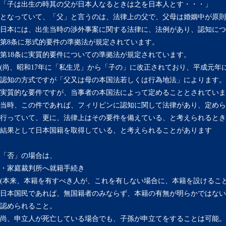
「子は出生の時其の父が日本人なるときは之を日本人とす・・・」
となっていて、「父」と言うのは、法律上の父で、父母は婚姻中が原則
日本には、出生当時の渉外事案に関する法律に、法例があり、認知につ
第8条に形式的要件の準拠法が規定されています。
第18条に実質的要件についての準拠法が規定されています。
(尚、昭和17年に「私生児」から「子の」に改正されており、平成元年
認知の方式ですが「父又は母の本国法若しくは行為地法」によります。
実質的な要件ですが、当事者の本国法によって定めることとされていま
当時、この件であれば、フィリピンに認知に関して法律があり、定めら
行っていて、更に、法律上はその要件を備えている、と考えられると
結果として日本国籍を取得している、と考えられることがあります
「否」の場合は、
・家庭裁判所へ就籍手続き
(本来、本籍を有すべき人が、これを有しない場合に、本籍を設けるこ
日本国民であれば、無国籍者のみならず、本籍の有無が明らかではない
認められること。
尚、申立人が死亡している場合でも、子孫が申立てをすることは可能。