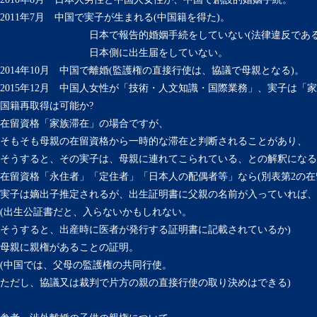
2011年7月 中国で実子が生まれる(中国籍を得た)。
日本で報告的婚姻手続をしていない(法律違反である
日本側に出生届をしていない。
2014年10月 中国で離婚(監護権の直接行使は、協議で母親となる)。
2015年12月 中国人女性が「技術・人文知識・国際業務」、実子は「
国籍再取得は可能か?
在留資格「家族滞在」の場合ですが、
そもそも母親の在留資格から一時的な滞在と判断されることがあり、
そうすると、その実子は、母親に連れてこられている、との解釈になる
在留資格「永住者」「定住者」「日本人の配偶者等」なら(別表第2の在
実子は嫡出子推定されるが、出生証明書に父親の名前が入っていれば、
(出生公証書だと、入らないかもしれない。
そうすると、出産時に医者が発行する証明書に記載されているか)
母親に親権があることの証明。
(中国では、父母の監護権の共同行使。
ただし、協議又は裁判で片方の親の直接行使の取り決めはできる)