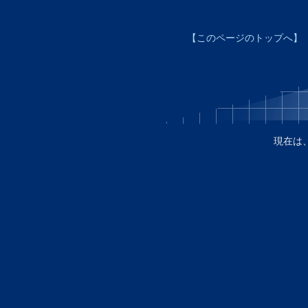
【このページのトップへ】
現在は