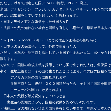
ただし、勅令で指定した国(1924.12.1施行。1950.7.1廃止。
米国、アルゼンチン、ブラジル、カナダ、チリ、ペルー、メキシコ)で
後日、認知届をしていても難しい、と思われます。
・日本人男性と有効な婚姻をした外国人女性
・法律上の父の知れない場合と国籍を有しない場合で、母親が日本人の
2 S25[1950].7.1-S59[1984].12.31までの改正前国籍法の施行時に
・日本人の父の嫡出子として、外国で生まれた人
ただし、国籍の生地主義を採用している国で生まれた人は、出生から1
限ります。
ですので、国籍の血統主義を採用している国で生まれた人は、留保届け
参考 生地主義とは、その国に生まれたことにより、その国の国籍を取
アメリカ大陸の国々に散見されます
血統主義とは、親が、ＯＯＯ国籍だったら、子も同じ国籍を取得
ヨーロッパの国々に散見されます
・日本人の父親が胎児認知をしているとき
出生後の認知によって、国籍の変動を認めていないです。
・法律上、父の知れない場合と国籍を有しない場合で、母親が日本人の