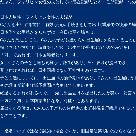
たぶん、フィリピン女性の夫としての滞在記録だとか、住所記録、なの
日本人男性・フィリピン女性の夫婦が、
Cさんを出生する前に、有効な婚姻手続きをして出生(重婚での後婚の場合
日本側での手続きを知らずに、今日に至る場合は、
Cさんが死亡しても、Cさんの子ども達からの出生届けを提出すること
提出された役所は、調査をした後、出生届け受付けの可否の決定をし、
「可」であれば、日本国籍者となります。
又、Cさんの子ども達も同様な可能性があり、出生届けが提出でき、
受け付けされれば、日本国籍になる可能性もあります。
子ども達については、出生届けの猶予期間があり、Cさんの出生届けが
その調査期間中は猶予期間に含まれてしまいます。
経過する恐れがあるので、一緒に出生届けを提出した方が良い、と言う
一気に全員、日本国籍者になる、可能性もあります。
届出する役所は、Cさんの子どもの住所地の市町村役場戸籍課でも良い
とのことです。
・婚姻中の子ではなく認知の場合ですが、旧国籍法第1条で(ひらがなで