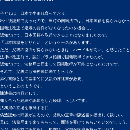
子どもは、日本で生まれ育っており、
出生後認知であったので、当時の国籍法では、日本国籍を得られなかっ
国籍法改正で婚姻の要件がなくなったのを機会に、
認知だけで、日本国籍を取得できることになりましたので、
「日本国籍をとりたい」というケースがあります。
ただ、父親の協力が得られないときは、ハードルが高い、と感じたこと
法律の改正前は、認知プラス婚姻で国籍取得できたのが、
認知だけで、法務局に届出して国籍取得が可能になったわけです。
それで、父親にも法務局に来てもらうか、
添付書類として基本的に父親の陳述書が必要、
ということのようです。
陳述書の内容として、
知り合った経緯や認知をした経緯、らしいです。
法務局の立場を推測するに、
偽造認知の問題があるので、父親の直筆の陳述書を提出して欲しい、
又は、法務局まで来てもらって、面談を受けてもらいたいのでしょう。
ただ、随分前に認知をし、現在は、父親が家庭を持っていれば