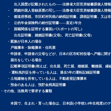
出入国歴が記載されたもの——法務省大臣官房秘書課個人情報
・ 閉鎖外国人登録原票の写し——法務省大臣官房秘書課個人情報
・ 都道府県税、市区町村民税の納税証明書、課税証明書、又は非
・ 公的年金保険料の納付証明書——直近1年分
・ 国籍関係を証明する書面(パスポートの写し)
出生証明書、婚姻証明書(父母)、死亡証明書(父母)
・親族が日本人の場合
戸籍謄本・除籍謄本・住民票
・申請者、申請者の父母などが、日本の区市町村役場へ戸籍に関す
届出をしている場合
記載事項証明書(例えば、出生届、死亡届、婚姻届、離婚届、縁組
・運転免許証を持っている人は、過去5年の運転記録証明書
・土地建物を所有している人は、不動産登記簿謄本
・預金のある人は、預貯金残高証明書
・その他、法務局で要求する書類
本国で、生まれ・育った場合は、日本語(小学校3,4年生程度)のテ