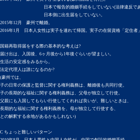
日本で報告的婚姻手続をしていない(法律違反であ
日本側に出生届をしていない。
2015年12月 豪州で離婚。
2016年1月 日本人女性は実子を連れて帰国。実子の在留資格「定住者
国籍再取得届をする際の基本的な考えは?
届け出は、入国後、6ヶ月後から1年後ぐらいが望ましい。
生活の安定感をみるから。
法定代理人は誰になるのか?
(豪州では、
子の日常の保護と監督に関する権利義務は、離婚後も共同行使。
子の長期的な福祉に関する権利義務は、父母が独立して行使。
父親にも入国してもらい行使してくれれば良いが、難しいときは、
長期的な福祉に関する権利義務を、母が独立して行使する、
との解釈する余地があるかもしれない)
C ちょっと難しいパターン
2010年8月 日本人男性と中国人女性が、中国で創設的婚姻手続。