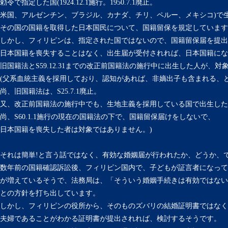
勅令で指定した国(1924.12.1施行。1950.7.1廃止。
米国、アルゼンチン、ブラジル、カナダ、チリ、ペルー、メキシコ)で
その国の国籍を取得した日本国民について、国籍留保を規定しています
しかし、フィリピンは、指定された国ではないので、国籍留保届を提出
日本国籍を喪失することはなく、出生届が受付されれば、日本国籍にな
旧国籍法とS59.12.31までの改正前国籍法の施行中に出生した人が、対
(父系血統主義を採用しており、認知があれば、非嫡出子も含まれる、
尚、旧国籍法は、S25.7.1廃止。
又、改正前国籍法の施行中でも、生地主義を採用している国で出生した
尚、S60.1.1施行の現在の国籍法の下で、国籍留保届けをしないで、
日本国籍を喪失した者は対象ではありません。)
それは簡単!と言う話ではなく、有効な婚姻届が行われたか、どうか、
数年前の国籍確認訴訟後、フィリピン国内で、子どもが証言者になって
が増えているそうで、法務局は、「そういう婚姻手続きは有効ではない
との方針を打ち出しています。
しかし、フィリピンの役所から、そのものズバリの結婚証明書ではなく
夫婦であることがわかる証明書が提出されれば、検討するそうです。