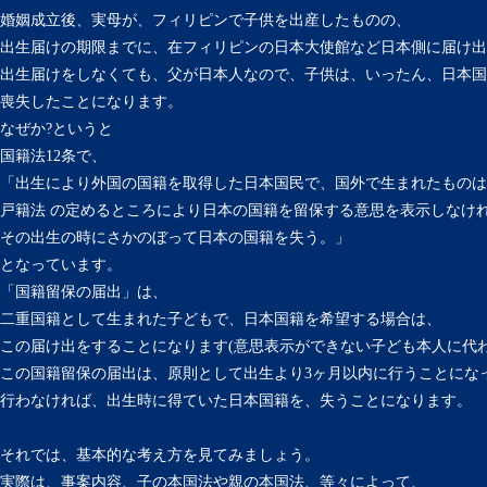
婚姻成立後、実母が、フィリピンで子供を出産したものの、
出生届けの期限までに、在フィリピンの日本大使館など日本側に届け出
出生届けをしなくても、父が日本人なので、子供は、いったん、日本国
喪失したことになります。
なぜか?というと
国籍法12条で、
「出生により外国の国籍を取得した日本国民で、国外で生まれたものは
戸籍法 の定めるところにより日本の国籍を留保する意思を表示しなけ
その出生の時にさかのぼって日本の国籍を失う。」
となっています。
「国籍留保の届出」は、
二重国籍として生まれた子どもで、日本国籍を希望する場合は、
この届け出をすることになります(意思表示ができない子ども本人に代わ
この国籍留保の届出は、原則として出生より3ヶ月以内に行うことにな
行わなければ、出生時に得ていた日本国籍を、失うことになります。
それでは、基本的な考え方を見てみましょう。
実際は、事案内容、子の本国法や親の本国法、等々によって、