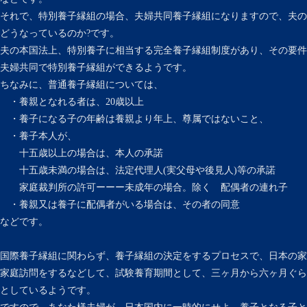
それで、特別養子縁組の場合、夫婦共同養子縁組になりますので、夫の
どうなっているのか?です。
夫の本国法上、特別養子に相当する完全養子縁組制度があり、その要件
夫婦共同で特別養子縁組ができるようです。
ちなみに、普通養子縁組については、
・養親となれる者は、20歳以上
・養子になる子の年齢は養親より年上、尊属ではないこと、
・養子本人が、
十五歳以上の場合は、本人の承諾
十五歳未満の場合は、法定代理人(実父母や後見人)等の承諾
家庭裁判所の許可ーーー未成年の場合。除く 配偶者の連れ子
・養親又は養子に配偶者がいる場合は、その者の同意
などです。
国際養子縁組に関わらず、養子縁組の決定をするプロセスで、日本の家
家庭訪問をするなどして、試験養育期間として、三ヶ月から六ヶ月ぐら
としているようです。