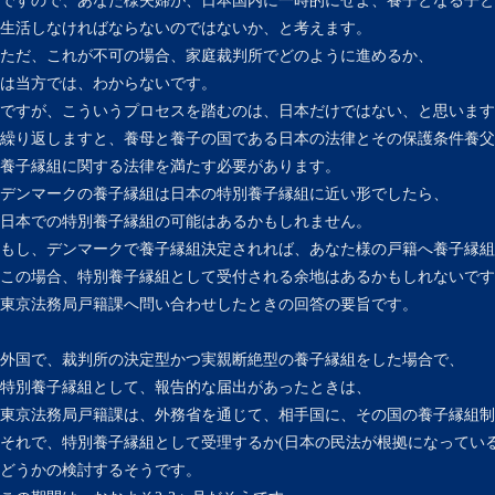
ですので、あなた様夫婦が、日本国内に一時的にせよ、養子となる子と
生活しなければならないのではないか、と考えます。
ただ、これが不可の場合、家庭裁判所でどのように進めるか、
は当方では、わからないです。
ですが、こういうプロセスを踏むのは、日本だけではない、と思います
繰り返しますと、養母と養子の国である日本の法律とその保護条件養父
養子縁組に関する法律を満たす必要があります。
デンマークの養子縁組は日本の特別養子縁組に近い形でしたら、
日本での特別養子縁組の可能はあるかもしれません。
もし、デンマークで養子縁組決定されれば、あなた様の戸籍へ養子縁組
この場合、特別養子縁組として受付される余地はあるかもしれないです
東京法務局戸籍課へ問い合わせしたときの回答の要旨です。
外国で、裁判所の決定型かつ実親断絶型の養子縁組をした場合で、
特別養子縁組として、報告的な届出があったときは、
東京法務局戸籍課は、外務省を通じて、相手国に、その国の養子縁組制
それで、特別養子縁組として受理するか(日本の民法が根拠になっている
どうかの検討するそうです。