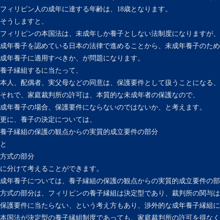
フィリピン人の成年に達する年齢は、18歳となります。
そうしますと、
フィリピンの本国法は、未成年しか養子としない法制度になりますが、
成年養子を認めている日本の法律で進めることから、未成年養子のため
成年養子に適用すべきか、が問題になります。
養子縁組するに当たって、
本人、配偶者、実父母などの同意は、保護要件として扱うことになる、
それで、家庭裁判所の許可は、本質的な未成年者の保護なので、
成年養子の場合、保護要件にならないのではないか、と考えます。
更に、養子の決定については、
養子縁組の保護の観点からの実質的成立要件の部分
と
方式の部分
に分けて考えることができます。
成年養子については、養子縁組の保護の観点からの実質的成立要件の部
方式の部分は、フィリピンの養子縁組は決定型であり、裁判所の関与は
保護要件に当たらない、という考え方もあり、渉外的な成年養子縁組に
本国法が決定型の養子縁組制度であっても、家庭裁判所の許可を得な