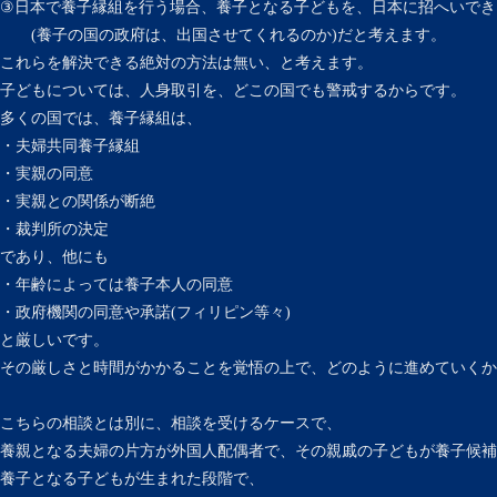
③日本で養子縁組を行う場合、養子となる子どもを、日本に招へいでき
(養子の国の政府は、出国させてくれるのか)だと考えます。
これらを解決できる絶対の方法は無い、と考えます。
子どもについては、人身取引を、どこの国でも警戒するからです。
多くの国では、養子縁組は、
・夫婦共同養子縁組
・実親の同意
・実親との関係が断絶
・裁判所の決定
であり、他にも
・年齢によっては養子本人の同意
・政府機関の同意や承諾(フィリピン等々)
と厳しいです。
その厳しさと時間がかかることを覚悟の上で、どのように進めていくか
こちらの相談とは別に、相談を受けるケースで、
養親となる夫婦の片方が外国人配偶者で、その親戚の子どもが養子候補
養子となる子どもが生まれた段階で、