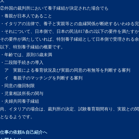
又
②外国の裁判所において養子縁組が決定された場合でも
・養親が日本人であること
・イタリアの法律で、養子と実親等との血縁関係が断絶するいわゆる完
・それについて、日本側で、日本の民法817条の2以下の要件を満たす
その要件が満たしていれば、特別養子縁組として日本側で受理される余
以下、特別養子縁組の概要です。
・年齢では、原則15歳未満
・二段階手続きの導入
ア 実親による養育状況及び実親の同意の有無等を判断する審判
イ 養親子のマッチングを判断する審判
・同意の撤回制限
・児童相談所長の関与
・夫婦共同養子縁組
尚、イタリアの場合は、裁判所の決定、試験養育期間有り、実親との関
となるようです。
仕事の依頼&自己紹介へ