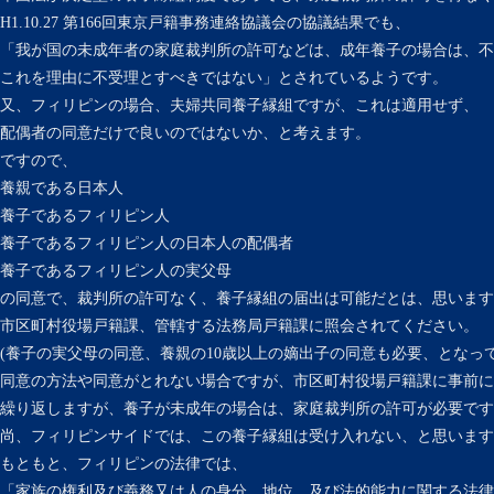
H1.10.27 第166回東京戸籍事務連絡協議会の協議結果でも、
「我が国の未成年者の家庭裁判所の許可などは、成年養子の場合は、不
これを理由に不受理とすべきではない」とされているようです。
又、フィリピンの場合、夫婦共同養子縁組ですが、これは適用せず、
配偶者の同意だけで良いのではないか、と考えます。
ですので、
養親である日本人
養子であるフィリピン人
養子であるフィリピン人の日本人の配偶者
養子であるフィリピン人の実父母
の同意で、裁判所の許可なく、養子縁組の届出は可能だとは、思います
市区町村役場戸籍課、管轄する法務局戸籍課に照会されてください。
(養子の実父母の同意、養親の10歳以上の嫡出子の同意も必要、となっ
同意の方法や同意がとれない場合ですが、市区町村役場戸籍課に事前に
繰り返しますが、養子が未成年の場合は、家庭裁判所の許可が必要です
尚、フィリピンサイドでは、この養子縁組は受け入れない、と思います
もともと、フィリピンの法律では、
「家族の権利及び義務又は人の身分、地位、及び法的能力に関する法律