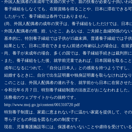
・外国人配偶者の未成年で未婚の実子で、親の扶養が必要な子供(いわゆ
養子縁組をしなくても、在留資格を得ることや、日本に滞在できる可
したがって、養子縁組は条件ではありません。
(尚、外国人配偶者の成年の実子は、養子縁組をしただけでは、日本に
・外国人配偶者の甥、姪、いとこ、あるいは、ご夫婦と血縁関係のない
基本的に、特別養子縁組では子供が15歳未満、普通養子縁組では子供
結果として、日本に滞在できません(前述の年齢以上の場合は、在留資
・尚、養子が未成年の場合、多くの国では、養子縁組手続きは裁判所に
・また、養子縁組をした後、就学前児童であれば、日本国籍を取ること
成年になるにつれて、「自分は日本人」との感覚を持つようですし、
結婚するときに、自分で出生証明書や独身証明書を取らなければなり
このことは、外国人配偶者の連れ子を、就学前から日本に在留させた
・令和元年６月７日、特別養子縁組制度の法改正がおこなわれました。
法務省のウェブサイトからの抜粋です。
http://www.moj.go.jp/content/001310720.pdf
特別養子制度は、家庭に恵まれない子に温かい家庭を提供して、その
専ら子どもの利益を図るための制度です。
現在、児童養護施設等には、保護者がいないことや虐待を受けている