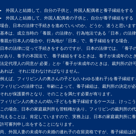
外国人と結婚して、自分の子供と、外国人配偶者と養子縁組をする
外国人と結婚して、外国人配偶者の子供と、自分が養子縁組をする
場合、日本の法律で手続きを進めていいのか、どうか、迷うと思います
基本は、成立当時の「養親」の法律か、行為地法である「日本」の法律
養親が日本人の場合や、行為地が「日本」で、養子縁組をする場合、
日本の法律に従って手続きをするのですが、 日本の法律では、「養子
があり、養子の本国法で、 養子縁組をするときは、養子が未成年のと
法定代理人の同意が 必要」とか「養子が未成年のときは、裁判所の許
あれば、 それに従わなければなりません。
例えば、フィリピン人の奥さんの子ども(いわゆる連れ子)を養子縁組す
フィリピンの法律では、年齢によって、養子縁組は、裁判所の決定が必
それが保護要件となり、そのことを満たす必要が有ります。
フィリピン人の奥さんの幼い子どもを養子縁組するケースは、けっこう
この場合、日本の家庭裁判所も管轄権があり、フィリピンの裁判所の代
与えることは、肯定していますので、実務上は、日本の家庭裁判所に養
許可審判申し出をすることになります。
尚、外国人妻の未成年の未婚の連れ子の在留資格ですが、養子縁組は許