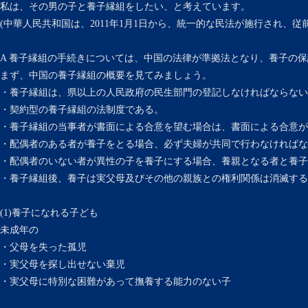
私は、その男の子と養子縁組をしたい、と考えています。
(中華人民共和国は、2011年1月1日から、統一的な民法が施行され、
A 養子縁組の手続きについては、中国の法律が準拠法となり、養子の
まず、中国の養子縁組の概要を見てみましょう。
・養子縁組は、県以上の人民政府の民生部門の登記しなければならない
・契約型の養子縁組の法制度である。
・養子縁組の当事者が書面による合意を望む場合は、書面による合意が
・配偶者のある者が養子をとる場合、必ず夫婦が共同で行わなければな
・配偶者のいない者が異性の子を養子にする場合、養親となる者と養子
・養子縁組後、養子は実父母及びその他の親族との権利関係は消滅する
(1)養子になれる子ども
未成年の
・父母を失った孤児
・実父母を探し出せない棄児
・実父母に特別な困難があって撫養する能力のない子