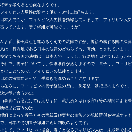
将来を考えると心配なようです。
フィリピン人男性は弊社で働いて3年以上経ちます。
日本人男性が、フィリピン人男性を指導していまして、フィリピン人男
慕っています。養子縁組が可能でしょうか?
A まず、養子縁組を進めるうえでの法律ですが、養親の属する国の法律
又は、行為地である日本の法律のどちらでも、有効、とされています。
養父である国の法律は、日本人でしょうし、行為地も日本でしょうから
それで、養子については、保護条件がありますので、養子は、フィリピ
とのことなので、フィリピンの法律とします。
日本の法律に沿って、手続きを進めることになります。
ちなみに、フィリピンの養子縁組の型は、決定型・断絶型のようです。
決定型と言うのは、
当事者の合意だけでは足りずに、裁判所又は行政官庁等の機関による養
断絶型と言うのは、
縁組によって養子とその実親及び実方の血族との親族関係を消滅するも
で、日本の特別養子縁組に近い制度のようです。
そして、フィリピンの場合、養子となるフィリピン人は、未成年である