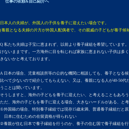
仕事の依頼&自己紹介へ
日本人の夫婦が、外国人の子供を養子に迎えたい場合です。
(養親となる夫婦の片方が外国人配偶者で、その親戚の子どもが養子候補
Q 私たち夫婦は子宝に恵まれず、以前より養子縁組を希望しています
けないままです。一方海外に目を転じれば家族に恵まれない子供は多く
きないかと考えております。
A 日本の場合、児童相談所等の公的な機関に相談しても、養子となる
比べて少ないので紹介してもらえない、又は、養親になる人が40-50
うことは聞いています。
そうしますと、海外の子どもを養子に迎えたい、と考えることもあろう
ただ、海外の子どもを養子に迎える場合、大きなハードルがある、と考
①外国籍の場合、特別養子縁組では現存15歳未満、普通養子縁組だと原
日本に住むための在留資格が得られない
②養親が住む日本で養子縁組を行うのか、養子の住む国で養子縁組を行