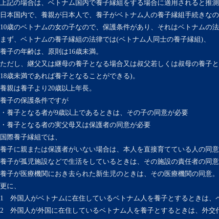
上記の場合は、ベトナム国内で養子縁組をする場合に適用されると推測
日本国内で、養親が日本人で、養子がベトナム人の養子縁組手続きなの
10歳のベトナムの女の子なので、保護条件があり、それはベトナムの
まず、ベトナムの養子縁組の法律では(ベトナム人同士の養子縁組)、
養子の年齢は、原則は16歳未満。
ただし、継父又は継母の養子となる場合又は叔父若しくは叔母の養子と
18歳未満であれば養子となることができる)。
養親は養子より20歳以上年長。
養子の保護条件ですが
・養子となる者が9歳以上であるときは、その子の同意が必要
・養子となる者の実父母又は保護者の同意が必要
国際養子縁組では、
養子に親または保護者がいない場合は、本人を直接育てている人の同意
養子が孤児施設などで生活をしているときは、その施設の責任者の同意
養子が医療機関におき去られた新生児のときは、その医療機関の同意。
更に、
1 外国人がベトナムに在住しているベトナム人を養子とするときは、
2 外国人が外国に在住しているベトナム人を養子とするときは、外交