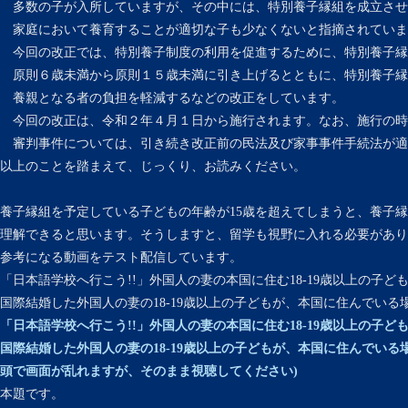
多数の子が入所していますが、その中には、特別養子縁組を成立させ
家庭において養育することが適切な子も少なくないと指摘されていま
今回の改正では、特別養子制度の利用を促進するために、特別養子縁
原則６歳未満から原則１５歳未満に引き上げるとともに、特別養子縁
養親となる者の負担を軽減するなどの改正をしています。
今回の改正は、令和２年４月１日から施行されます。なお、施行の時
審判事件については、引き続き改正前の民法及び家事事件手続法が適
以上のことを踏まえて、じっくり、お読みください。
養子縁組を予定している子どもの年齢が15歳を超えてしまうと、養子
理解できると思います。そうしますと、留学も視野に入れる必要があり
参考になる動画をテスト配信しています。
「日本語学校へ行こう!!」外国人の妻の本国に住む18-19歳以上の子ど
国際結婚した外国人の妻の18-19歳以上の子どもが、本国に住んでい
「日本語学校へ行こう!!」外国人の妻の本国に住む18-19歳以上の子ど
国際結婚した外国人の妻の18-19歳以上の子どもが、本国に住んでいる
頭で画面が乱れますが、そのまま視聴してください)
本題です。