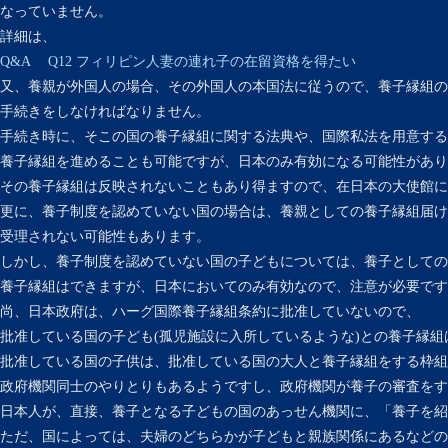
なっていません。
詳細は、
Q&A Q12 フィリピン人妻の連れ子の在留資格を得たい
又、養親が外国人の場合、その外国人の本国法に従うので、養子縁組の
手続きをしなければなりません。
手続き時に、そこの国の養子縁組に関する法典や、国際私法を用意する
養子縁組を進めることも可能ですが、日本のみ有効になる可能性があり
その養子縁組は反映されないこともあり得ますので、在日本の大使館に
更に、養子制度を認めていない国の場合は、養親としての養子縁組届け
受理されない可能性もあります。
しかし、養子制度を認めていない国の子どもについては、養子としての
養子縁組はできますが、日本においてのみ有効なので、注意が必要です
尚、日本政府は、ハーグ国際養子縁組条約に批准していないので、
批准している国の子ども(孤児施設に入所しているような)との養子縁組
批准している国の子供は、批准している国の大人と養子縁組をする枠組
政府機関同士のやりとりもあるようですし、政府機関が養子の審査をす
日本人が、直接、養子となる子どもの国のあっせん機関に、「養子を紹
ただ、国によっては、夫婦のどちらかが子どもと親族関係にあるなどの