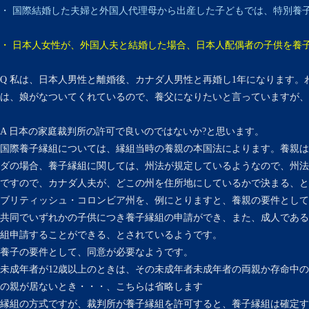
・ 国際結婚した夫婦と外国人代理母から出産した子どもでは、特別養
・ 日本人女性が、外国人夫と結婚した場合、日本人配偶者の子供を養
Q 私は、日本人男性と離婚後、カナダ人男性と再婚し1年になります。
は、娘がなついてくれているので、養父になりたいと言っていますが、
A 日本の家庭裁判所の許可で良いのではないか?と思います。
国際養子縁組については、縁組当時の養親の本国法によります。養親は
ダの場合、養子縁組に関しては、州法が規定しているようなので、州法
ですので、カナダ人夫が、どこの州を住所地にしているかで決まる、と
ブリティッシュ・コロンビア州を、例にとりますと、養親の要件として
共同でいずれかの子供につき養子縁組の申請ができ、また、成人である
組申請することができる、とされているようです。
養子の要件として、同意が必要なようです。
未成年者が12歳以上のときは、その未成年者未成年者の両親か存命中
の親が居ないとき・・・、こちらは省略します
縁組の方式ですが、裁判所が養子縁組を許可すると、養子縁組は確定す