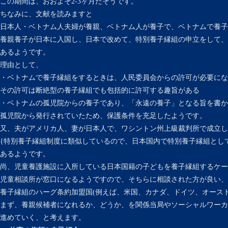
この期間は、おおよそ2-3ヶ月だそうです。
ちなみに、文献を読みますと
日本人・ベトナム人夫婦が養親、ベトナム人が養子で、ベトナムで養子
養親養子が日本に入国し、日本で改めて、特別養子縁組の申立をして、
あるようです。
理由として、
・ベトナムで養子縁組をするときは、人民委員会からの許可が必要にな
その許可は断絶型の養子縁組でも包括的に許可する趣旨がある
・ベトナムの孤児院からの養子であり、「永遠の養子」となる旨を書か
孤児院から発行されていたため、保護条件を充足したようです。
又、夫がアメリカ人、妻が日本人で、ワシントン州上級裁判所で成立し
{特別養子縁組制度に類似しているので、日本国内で特別養子縁組とし
あるようです。
尚、児童養護施設に入所している日本国籍の子どもを養子縁組するケー
児童相談所が窓口になるようですので、そちらに相談された方が良い、
養子縁組のハーグ条約加盟国(例えば、米国、カナダ、ドイツ、オース
まず、養親候補者になれるか、どうか、を関係当局やソーシャルワー
進めていく、と考えます。