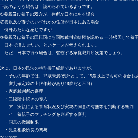
下記のような場合は、認められているようです。
①養親及び養子の双方が、住所が日本にある場合
②養親及び養子のいずれかの住所が日本にある場合
例外みたいな感じですが、
③養親又は養子の国籍国にも国際裁判管轄権を認める 一時帰国して養
日本で済ませたい、といケースが考えられます。
ただ、日本で行う場合は、管轄する家庭裁判所次第でしょう。
次に、日本の民法の特別養子縁組でありますが、
・子供の年齢では、15歳未満(例外として、15歳以上でも可の場合も
審判確定時の上限年齢があり18歳だと不可)
・家庭裁判所の審理
・二段階手続きの導入
ア 実親による養育状況及び実親の同意の有無等を判断する審判
イ 養親子のマッチングを判断する審判
・同意の撤回制限
・児童相談所長の関与
などです。