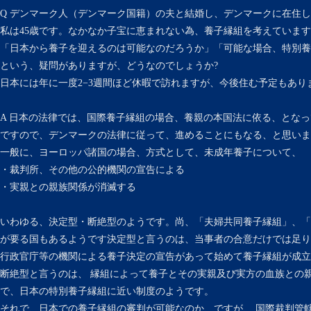
Q デンマーク人（デンマーク国籍）の夫と結婚し、デンマークに在住し
私は45歳です。なかなか子宝に恵まれない為、養子縁組を考えていま
「日本から養子を迎えるのは可能なのだろうか」「可能な場合、特別養
という、疑問がありますが、どうなのでしょうか?
日本には年に一度2−3週間ほど休暇で訪れますが、今後住む予定もあり
A 日本の法律では、国際養子縁組の場合、養親の本国法に依る、とな
ですので、デンマークの法律に従って、進めることにもなる、と思いま
一般に、ヨーロッパ諸国の場合、方式として、未成年養子について、
・裁判所、その他の公的機関の宣告による
・実親との親族関係が消滅する
いわゆる、決定型・断絶型のようです。尚、「夫婦共同養子縁組」、「
が要る国もあるようです決定型と言うのは、当事者の合意だけでは足り
行政官庁等の機関による養子決定の宣告があって始めて養子縁組が成立
断絶型と言うのは、 縁組によって養子とその実親及び実方の血族との
で、日本の特別養子縁組に近い制度のようです。
それで、日本での養子縁組の審判が可能なのか、ですが、 国際裁判管