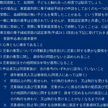
数回渡航して、短期間、子どもと触れ合った程度では駄目でしょう。
その場合は、家庭裁判所に養子縁組手続きの申請をしておくのも一つの
実際に、血縁関係の無い子どもを養育したことがある、という実績を示
一般に養親の基準は公開されていませんが、里親認定基準と共通してい
里親に登録して、実際に養育家庭里親をして経験しておくことは、心証
東京都の養子縁組里親の認定基準(平成24.1.1現在)を下記に挙げておき
・里親申込者の基本要件
1 心身ともに健全であること
2 児童の養育についての理解及び熱意並びに児童に対する豊かな愛情を
3 児童の養育に関し、虐待等の問題がないと認められること
4 児童福祉法その他関係法令等が適用になること
5 申込者又は同居家族が、次の各号のいずれかに該当していないこと
ア 成年被後見人又は被保佐人(同居人にあっては除く)
イ 禁固以上の刑に処せられ、その執行を終わり、又は執行を受ける
ウ 児童福祉法及び児童買春、児童ポルノに係る行為等の処罰及び児
その他国民の福祉に関する法律で、政令で定めるものの規定によ
その執行を終わり、又は執行を受けることがなくなるまでの者
エ 児童虐待に防止等に関する法律第2条に規定する児童虐待又は被