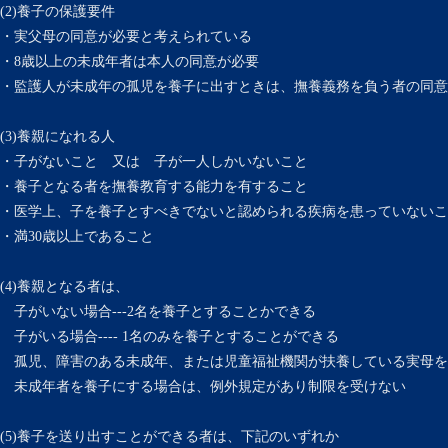
(2)養子の保護要件
・実父母の同意が必要と考えられている
・8歳以上の未成年者は本人の同意が必要
・監護人が未成年の孤児を養子に出すときは、撫養義務を負う者の同意
(3)養親になれる人
・子がないこと 又は 子が一人しかいないこと
・養子となる者を撫養教育する能力を有すること
・医学上、子を養子とすべきでないと認められる疾病を患っていないこ
・満30歳以上であること
(4)養親となる者は、
子がいない場合---2名を養子とすることかできる
子がいる場合---- 1名のみを養子とすることができる
孤児、障害のある未成年、または児童福祉機関が扶養している実母を
未成年者を養子にする場合は、例外規定があり制限を受けない
(5)養子を送り出すことができる者は、下記のいずれか