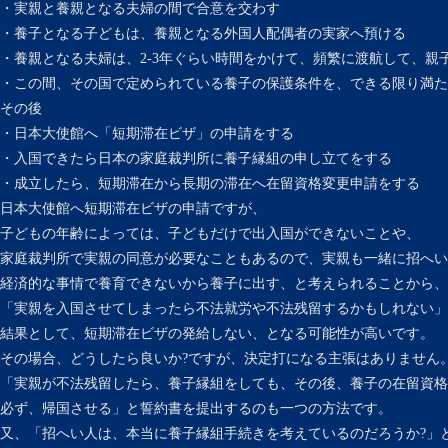
・実親と養親となる夫婦の間で合意を交わす
・養子となる子どもは、養親となる外国人配偶者の実家へ預ける
・養親となる夫婦は、2-3年ぐらい時間をかけて、頻繁に渡航して、親
・この間、その国で定められている養子の保護条件を、できる限り満た
その後
・日本大使館へ「短期滞在ビザ」の申請をする
・入国できたら日本の家庭裁判所に養子縁組の申し立てをする
・成立したら、短期滞在から長期の滞在へ在留資格変更申請をする
日本大使館へ短期滞在ビザの申請ですが、
子どもの年齢によっては、子どもだけで出入国ができないことや、
家庭裁判所で実親の同意が必要なこともあるので、実親も一緒に招へい
経済的な事情で養育できないから養子に出す、と考えられることから、
「実親を入国させてしまったら不法就労や不法残留するかもしれない」
結果として、短期滞在ビザの発給しない、となる可能性が高いです。
その場合、どうしたら良いか?ですが、決定打になる主張はありません
「実親が不法残留したら、養子縁組をしても、その後、養子の在留資
必ず、帰国させる」と誓約書を提出するのも一つの方法です。
又、「招へい人は、本当に養子縁組手続きを考えているのだろうか?」