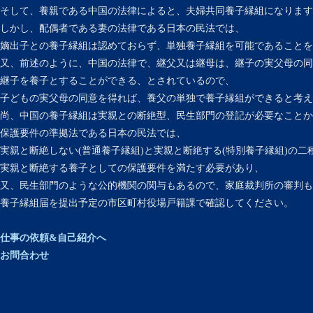
そして、養親である中国の法律によると、夫婦共同養子縁組になります
しかし、配偶者である妻の法律である日本の民法では、
嫡出子との養子縁組は認めておらず、単独養子縁組を可能であることを
又、前述のように、中国の法律で、継父又は継母は、継子の実父母の同
継子を養子とすることができる、とされているので、
子どもの実父母の同意を得れば、養父の単独で養子縁組ができると考え
尚、中国の養子縁組は実親との断絶型、民生部門の登記が必要なことか
保護要件の準拠法である日本の民法では、
実親と断絶しない(普通養子縁組)と実親と断絶する(特別養子縁組)の
実親と断絶する養子としての保護要件を満たす必要があり、
又、民生部門のような公的機関の関与もあるので、家庭裁判所の審判も
養子縁組届を提出予定の市区町村役場戸籍課で確認してください。
仕事の依頼&自己紹介へ
お問合わせ