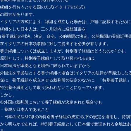
縁組を行おうとする国の方式(イタリアの方式)
の両方があります。
イタリアの方式により、縁組を成立した場合は、戸籍に記載するために
縁組をした日本人は、三ヶ月以内に縁組証書を
(養子縁組の判決、決定、命令、公的機関の決定、公的機関の登録証明書
在イタリアの日本領事館に対して提出する必要が有ります。
養子縁組については成立しますが、特別養子縁組はどうなのか?です。
原則として、特別養子縁組として取り扱われるのは、
日本民法が準拠となる場合に限られていますから、
外国法を準拠法とする養子縁組の場合は(イタリアの法律が準拠法にな
仮に、養子縁組を成立させる裁判所の決定のなかに、「特別養子縁組」
特別養子縁組として取り扱われないことになっています。
しかし、
①外国の裁判所において養子縁組が決定された場合でも
・養親が日本人であること
・日本の民法817条の2(特別養子縁組の成立)以下の規定を適用し、特
から明らかであれば、特別養子縁組として日本側で受理される余地はあ